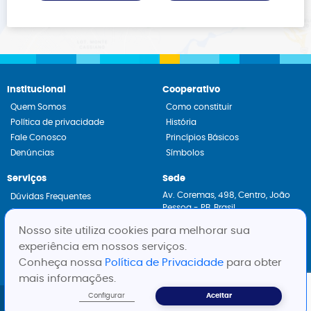
Institucional
Cooperativo
Quem Somos
Como constituir
Política de privacidade
História
Fale Conosco
Princípios Básicos
Denúncias
Símbolos
Serviços
Sede
Av. Coremas, 498, Centro, João
Dúvidas Frequentes
Pessoa - PB, Brasil
Constituição de Cooperativas
CEP: 58013-430
Assessoria Jurídica
Nosso site utiliza cookies para melhorar sua
Fone:
+55 83 3222-3660
experiência em nossos serviços.
Whatsapp:
+55 83 99313-1985
Conheça nossa
Política de Privacidade
para obter
mais informações.
Configurar
Aceitar
Todos os direitos reservados a
SESCOOP-PB
Website desenvolvimento pela
Pixelvivo